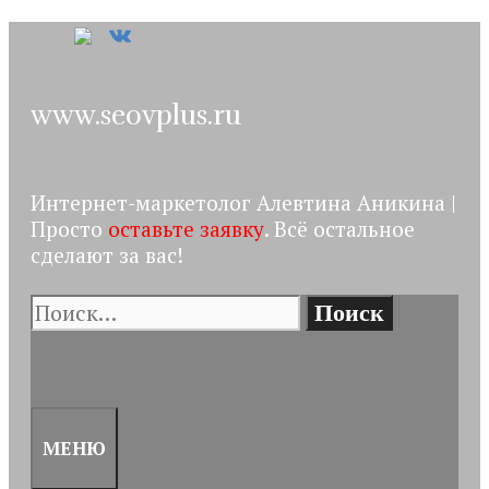
Перейти
к
содержимому
www.seovplus.ru
Интернет-маркетолог Алевтина Аникина |
Просто
оставьте заявку
. Всё остальное
сделают за вас!
Поиск:
ПОИСК
МЕНЮ