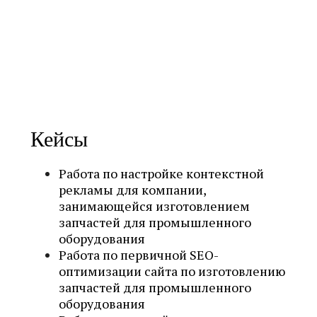
Навигация
Почему современное SEO — это не про
по
ТОП‑10, а про рост видимости сайта
записям
Кейс: рост позиций с 0 до топ-30 за 1
месяц — виртуальная АТС и FMC-
телефония
Кейсы
Работа по настройке контекстной
рекламы для компании,
занимающейся изготовлением
запчастей для промышленного
оборудования
Работа по первичной SEO-
оптимизации сайта по изготовлению
запчастей для промышленного
оборудования