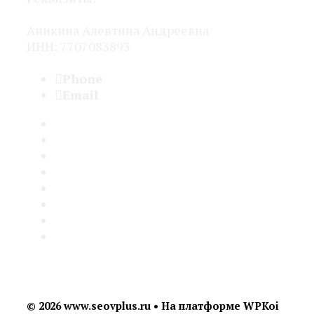
Аникина Алевтина Андреевна
ИНН: 7707083893
Phone
+7 (960) 254-16-94
Email
seo@seovplus.ru
Услуги
Кейсы
Отзывы
Бартер
Для агентств
С кем не работаю
Блог
FAQ
© 2026 www.seovplus.ru
• На платформе
WPKoi