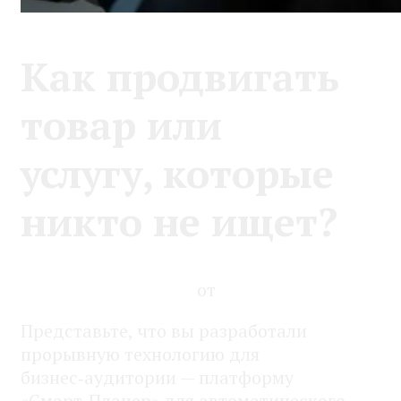
Как продвигать
товар или
услугу, которые
никто не ищет?
07.04.2026
07.04.2026
от
Alevtina Anikina
Представьте, что вы разработали
прорывную технологию для
бизнес‑аудитории — платформу
«Смарт‑Планер» для автоматического