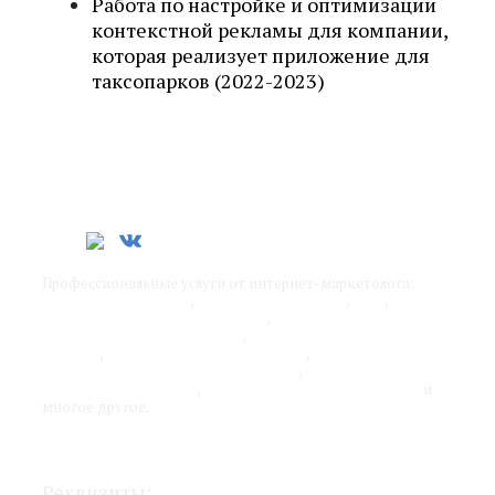
Работа по настройке и оптимизации
контекстной рекламы для компании,
которая реализует приложение для
таксопарков (2022-2023)
Профессиональные услуги от интернет-маркетолога:
SEO-
продвижение сайтов
,
контекстная реклама
,
SMM
,
обучение интернет-маркетингу
,
разработка стратегии
продвижения бизнеса в сети
,
оптимизация рекламных
каналов
,
работа над юзабилити сайта
,
оценка
эффективности рекламных каналов
,
удаленный отдел
интернет-маркетинга
,
адаптация бизнеса под онлайн
и
многое другое.
Политика конфиденциальности
Реквизиты: