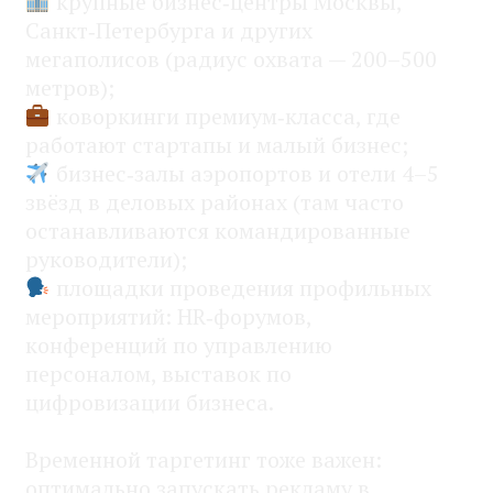
крупные бизнес‑центры Москвы,
Санкт‑Петербурга и других
мегаполисов (радиус охвата — 200–500
метров);
коворкинги премиум‑класса, где
работают стартапы и малый бизнес;
бизнес‑залы аэропортов и отели 4–5
звёзд в деловых районах (там часто
останавливаются командированные
руководители);
площадки проведения профильных
мероприятий: HR‑форумов,
конференций по управлению
персоналом, выставок по
цифровизации бизнеса.
Временной таргетинг тоже важен:
оптимально запускать рекламу в