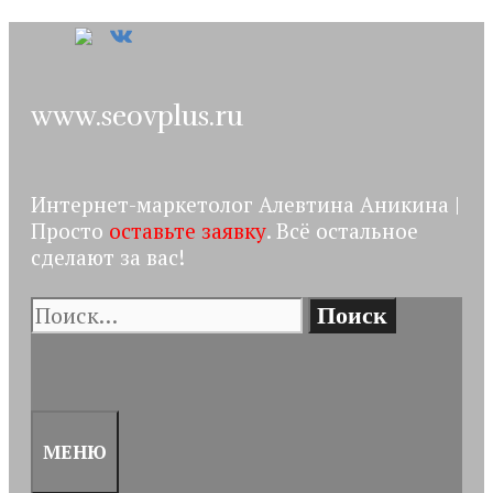
Перейти
к
содержимому
www.seovplus.ru
Интернет-маркетолог Алевтина Аникина |
Просто
оставьте заявку
. Всё остальное
сделают за вас!
Поиск:
ПОИСК
МЕНЮ