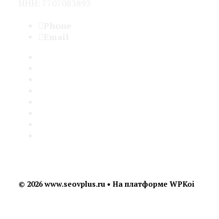
ИНН: 7707083893
Phone
+7 (960) 254-16-94
Email
seo@seovplus.ru
Услуги
Кейсы
Отзывы
Бартер
Для агентств
С кем не работаю
Блог
FAQ
© 2026 www.seovplus.ru
• На платформе
WPKoi