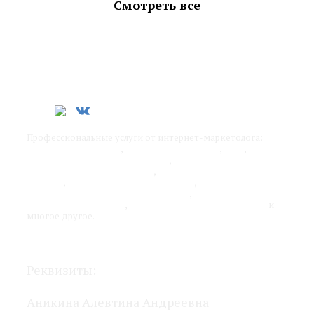
Смотреть все
Профессиональные услуги от интернет-маркетолога:
SEO-
продвижение сайтов
,
контекстная реклама
,
SMM
,
обучение интернет-маркетингу
,
разработка стратегии
продвижения бизнеса в сети
,
оптимизация рекламных
каналов
,
работа над юзабилити сайта
,
оценка
эффективности рекламных каналов
,
удаленный отдел
интернет-маркетинга
,
адаптация бизнеса под онлайн
и
многое другое.
Политика конфиденциальности
Реквизиты:
Аникина Алевтина Андреевна