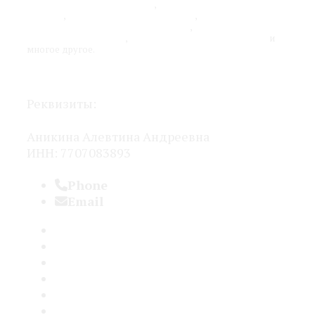
продвижения бизнеса в сети
,
оптимизация рекламных
каналов
,
работа над юзабилити сайта
,
оценка
эффективности рекламных каналов
,
удаленный отдел
интернет-маркетинга
,
адаптация бизнеса под онлайн
и
многое другое.
Политика конфиденциальности
Реквизиты:
Аникина Алевтина Андреевна
ИНН: 7707083893
Phone
+7 (960) 254-16-94
Email
seo@seovplus.ru
Услуги
Кейсы
Отзывы
Бартер
Для агентств
С кем не работаю