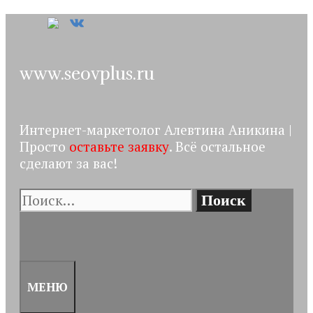
Перейти
к
содержимому
www.seovplus.ru
Интернет-маркетолог Алевтина Аникина |
Просто
оставьте заявку
. Всё остальное
сделают за вас!
Поиск:
ПОИСК
МЕНЮ