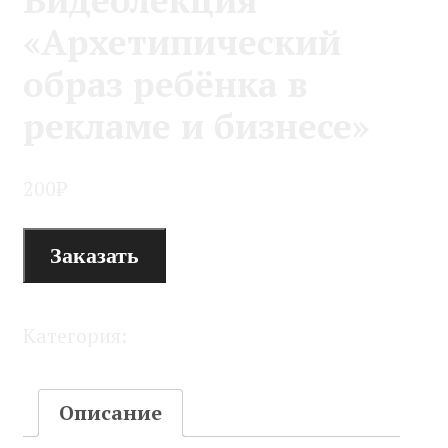
«Архетипический
образ ребёнка в
рекламе и бизнесе»
200
₽
Заказать
Категория:
Видеокурсы и подкасты
Описание