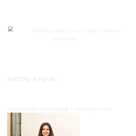
Ridero
Ozon
Подписаться на telegram-канал
проекта
Архетипический образ
ребёнка в рекламе и бизнесе
Автор курса:
Алевтина Аникина
— интернет-ма