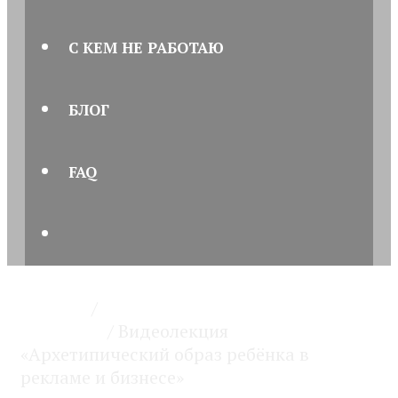
С КЕМ НЕ РАБОТАЮ
БЛОГ
FAQ
ПОИСК
Главная
/
Видеокурсы и
подкасты
/ Видеолекция
«Архетипический образ ребёнка в
рекламе и бизнесе»