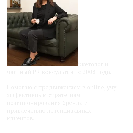
ркетолог и
частный PR-консультант с 2008 года.
Помогаю с продвижением в online, учу
эффективным стратегиям
позиционирования бренда и
привлечению потенциальных
клиентов.