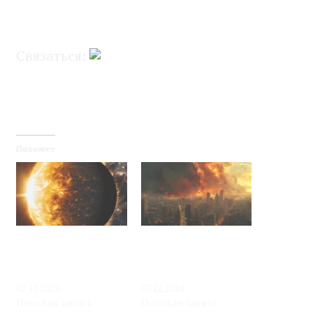
Диплом о профессиональном
образовании
Связаться:
Похожее
Видеолекция
Видеолекция
«Архетипический
«Архетипический
образ солнца в
образ апокалипсиса в
рекламе и бизнесе»
рекламе и бизнесе»
02.10.2023
07.12.2024
Похожая запись
Похожая запись