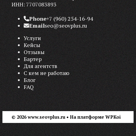
ИНН: 7707083893
Phone
+7 (960) 254-16-94
Email
seo@seovplus.ru
Услуги
Кейсы
Отзывы
Бартер
Для агентств
С кем не работаю
Блог
FAQ
© 2026 www.seovplus.ru
• На платформе
WPKoi