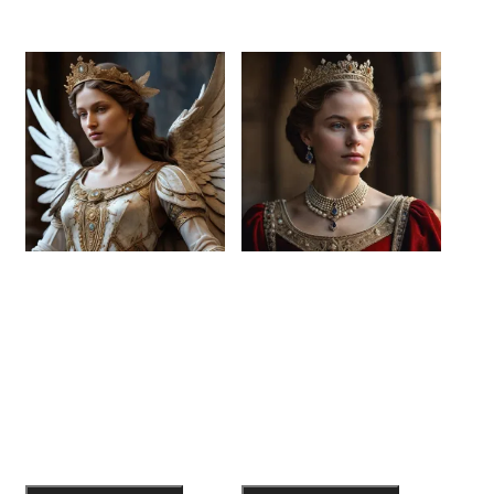
Видеолекция
Видеолекция
“Архетипический
“Архетипический
образ ангела в
образ королевы
рекламе и
в рекламе и
бизнесе”
бизнесе”
200
₽
200
₽