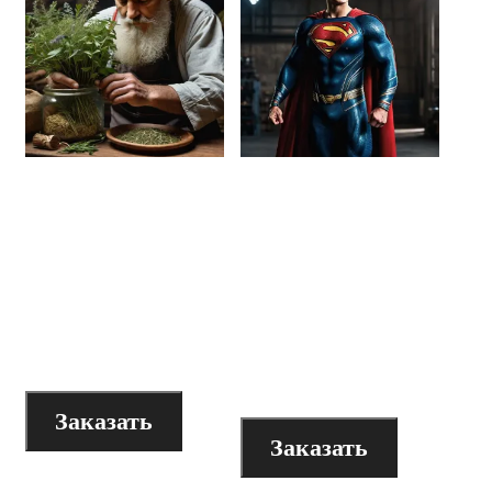
Видеолекция
Видеолекция
«Архетипический
«Архетипический
образ травника
образ
в рекламе и
победителя в
бизнесе»
рекламе и
бизнесе»
200
₽
200
₽
Заказать
Заказать