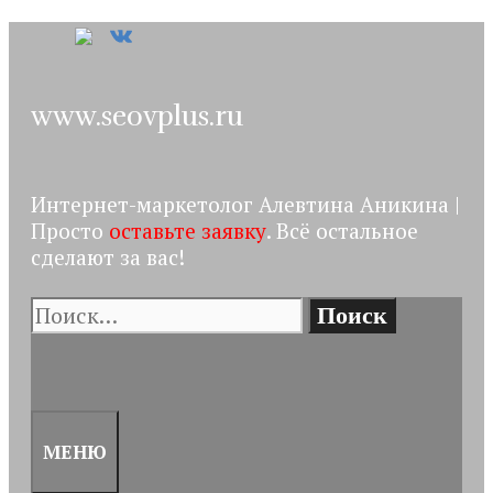
Перейти
к
содержимому
www.seovplus.ru
Интернет-маркетолог Алевтина Аникина |
Просто
оставьте заявку
. Всё остальное
сделают за вас!
Поиск:
ПОИСК
МЕНЮ