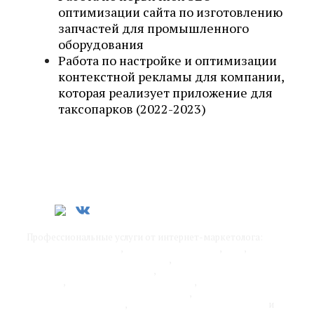
оптимизации сайта по изготовлению
запчастей для промышленного
оборудования
Работа по настройке и оптимизации
контекстной рекламы для компании,
которая реализует приложение для
таксопарков (2022-2023)
Профессиональные услуги от интернет-маркетолога:
SEO-
продвижение сайтов
,
контекстная реклама
,
SMM
,
обучение интернет-маркетингу
,
разработка стратегии
продвижения бизнеса в сети
,
оптимизация рекламных
каналов
,
работа над юзабилити сайта
,
оценка
эффективности рекламных каналов
,
удаленный отдел
интернет-маркетинга
,
адаптация бизнеса под онлайн
и