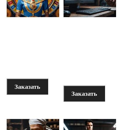
Видеолекция
Видеолекция
“Архетипический
“Архетипический
образ Госпожи
образ
Удачи в рекламе
разрушителя в
и бизнесе”
рекламе и
бизнесе”
200
₽
200
₽
Заказать
Заказать