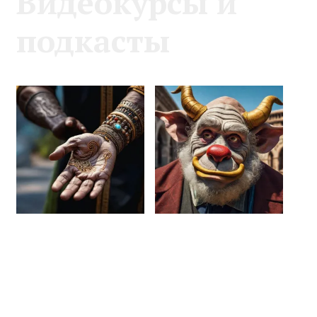
Видеокурсы и
подкасты
Видеолекция
Видеолекция
«Архетипический
«Архетипический
образ целителя в
образ шута в
рекламе и
рекламе и
бизнесе»
бизнесе»