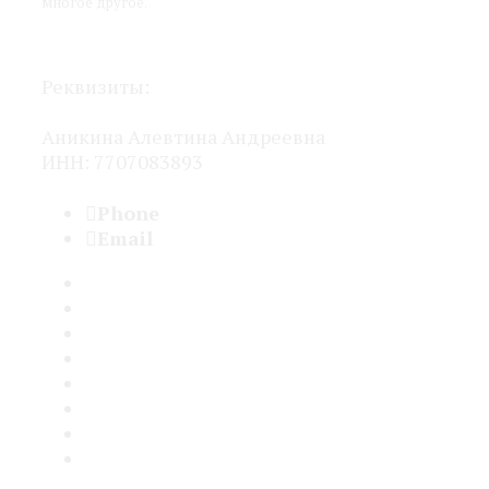
многое другое.
Политика конфиденциальности
Реквизиты:
Аникина Алевтина Андреевна
ИНН: 7707083893
Phone
+7 (960) 254-16-94
Email
seo@seovplus.ru
Услуги
Кейсы
Отзывы
Бартер
Для агентств
С кем не работаю
Блог
FAQ