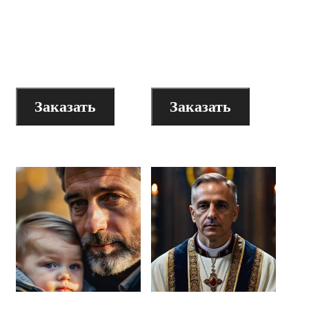
образ трикстера
образ смерти в
в рекламе и
рекламе и
бизнесе»
бизнесе»
200
₽
200
₽
Заказать
Заказать