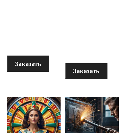
Видеолекция
Видеолекция
«Архетипический
«Архетипический
образ отца в
образ
рекламе и
священника в
бизнесе»
рекламе и
бизнесе»
200
₽
200
₽
Заказать
Заказать